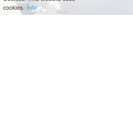
cookies.
Info
SEGELTÖRN pro Person/Woche € 1.290,00
beinhaltet
> 7 Tage auf der SY ariosa
> Unterkunft in der komfortablen Doppelkabine
> Frühstück und Snack an Bord
> AF Getränke an Bord
> Bettwäsche und Endreinigung
> Skipper Master of Yacht Peter Pöschl
> Transitlog
> Starlink Internet Zugang